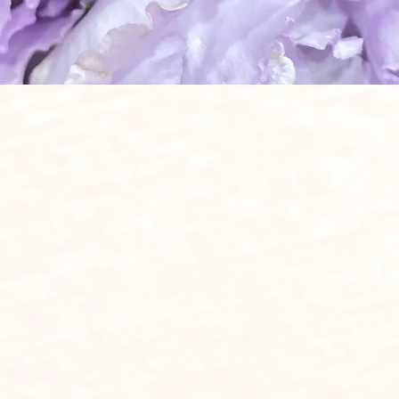
ご葬儀のご案内
全ての宗派・宗旨にご対応しておりま
オリジナル葬 ●火葬式 ●一日葬 ●社葬 ●団体葬