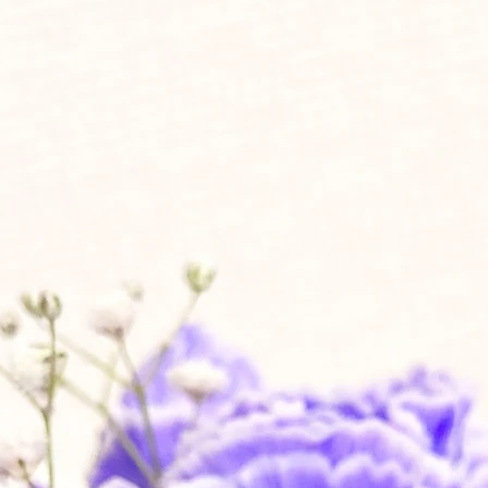
斎場は充実の設備
寺様控室
をご用意いたしております。
場合は200席以上
0席
お供物手配
品、精進・法事のお料理にいたるまでご用意させていた