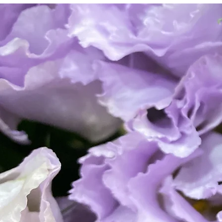
語り尽く
お心に刻
場は、送
ていただ
家族葬か