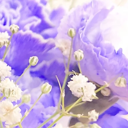
ているものを数枚ご用意
ライド上映も承ります。
す