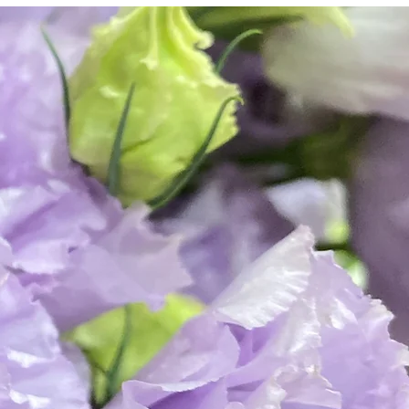
い出を、
屋広瀬斎
送りさせ
ださい。