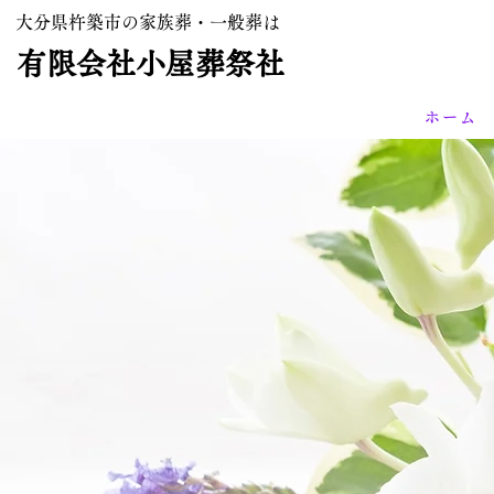
大分県杵築市の家族葬・一般葬は
有限会社小屋葬祭社
ホーム
一般葬、
終の旅