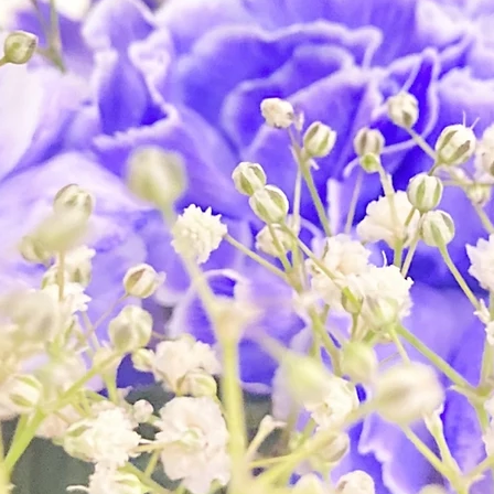
遺影写真
ちの為に遺影写真はできるだけ大きく、はっきりと写っ
送りに来られた方々に偲んでいただける思い出写真のス
葬儀・葬祭に関する各種ご相談承りま
紹介
き
の利用手続及び手配
、マイクロバス、ハイヤーなど)のご紹介
相談
売ご相談