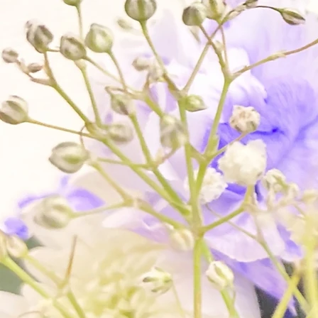
故人にふさわしい旅立
下さい。その他、お見
●各宗派寺院、神社のご
●死亡届、火葬場の手続
●各斎場、式場、ホール
●車輌（寝台車、霊柩車
●法事、法要の手配
●仏壇、仏具、神具のご
●霊園、墓地、墓石の販