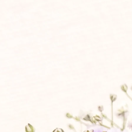
●ロビー ●受付 ●お
●
ご遺族様控室宿泊施設
●
大斎場160席
※ロビーをご利用された
●
中斎場70席以上
●
小斎場【家族葬】2～1
生花・花輪からご返礼